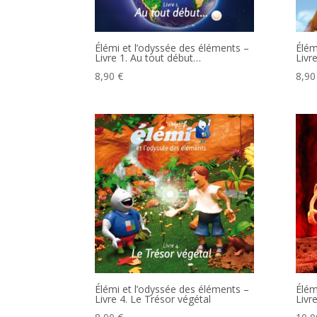
Élémi et l’odyssée des éléments –
Élém
Livre 1. Au tout début…
Livre
8,90
€
8,9
Élémi et l’odyssée des éléments –
Élém
Livre 4. Le Trésor végétal
Livr