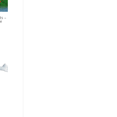
ts –
te