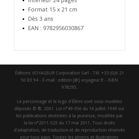
Intérieur 24 pages
Format 15 x 21 cm
Dès 3 ans
EAN : 9782956030867
Éditions VOYAGEUR Corporation Sarl - Tél. +33 (0)6 21
50 83 94 - E-mail : edition [@] voyageur.fr - ISBN
978295.
Le personnage et le logo d'Élémi sont sous modèles
déposés © ®, 2001. Loi n°49-956 du 16 Juillet 1949 sur
les publications destinées à la jeunesse, modifiée par
la loi n°2011-525 du 17 mai 2011. Tous droits
d'adaptation, de traduction et de reproduction réservés
pour tous pays. Toutes les photos et illustrations