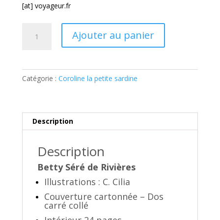
[at] voyageur.fr
quantité
Ajouter au panier
de
Coroline
la
petite
Catégorie :
Coroline la petite sardine
sardine
de
Marseille
Description
Description
Betty Séré de Rivières
Illustrations : C. Cilia
Couverture cartonnée – Dos
carré collé